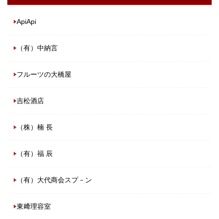
ApiApi
（有）中納言
フルーツの大橋屋
吉松酒店
（株）楠 長
（有）福 辰
（有）大代商会スプ－ン
東﨑理容室