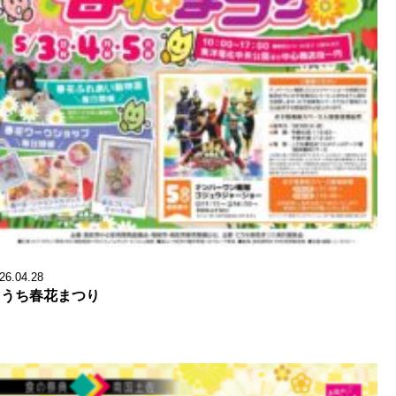
26.04.28
こうち春花まつり