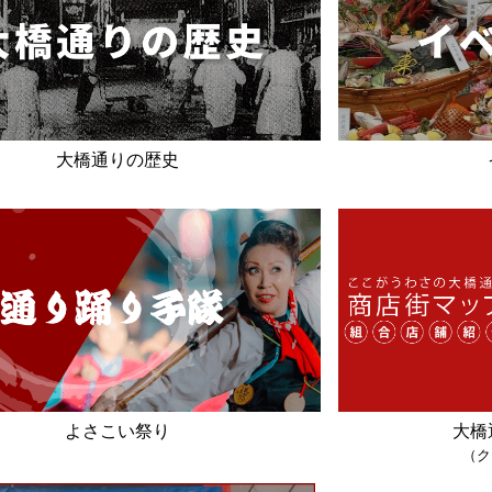
大橋通りの歴史
よさこい祭り
大橋
（ク