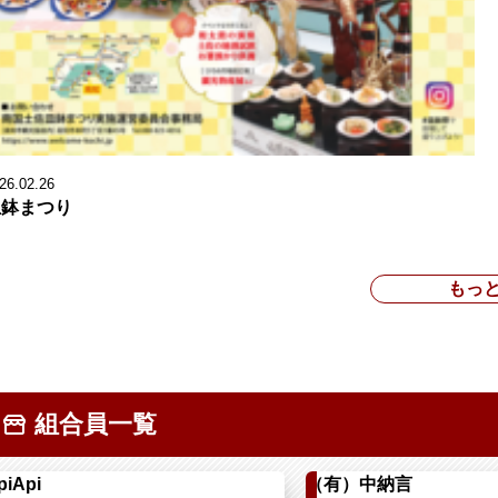
26.02.26
皿鉢まつり
もっ
組合員一覧
piApi
（有）中納言